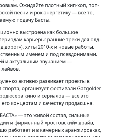
вкам. Ожидайте плотный хип-хоп, поп-
ской песни и рок-энергетику — все то,
аемую подачу Басты.
иционно выстроена как большое
ериодам карьеры: ранние треки для олд-
д дорог»), хиты 2010-х и новые работы,
бственным именем и под псевдонимами.
ей и актуальным звучанием —
 лайвов.
уленко активно развивает проекты в
 спорта, организует фестивали Gazgolder
продюсера кино и сериалов — все это
 его концертам и качеству продакшна.
БАСТА» — это живой состав, сильные
одии и фирменный «ростовский» драйв,
шо работает и в камерных аранжировках,