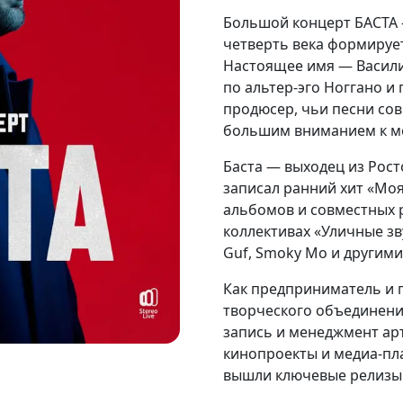
Большой концерт БАСТА —
четверть века формирует
Настоящее имя — Василий
по альтер-эго Ноггано и
продюсер, чьи песни сов
большим вниманием к ме
Баста — выходец из Росто
записал ранний хит «Моя
альбомов и совместных р
коллективах «Уличные зву
Guf, Smoky Mo и другим
Как предприниматель и 
творческого объединения
запись и менеджмент арт
кинопроекты и медиа-пл
вышли ключевые релизы 