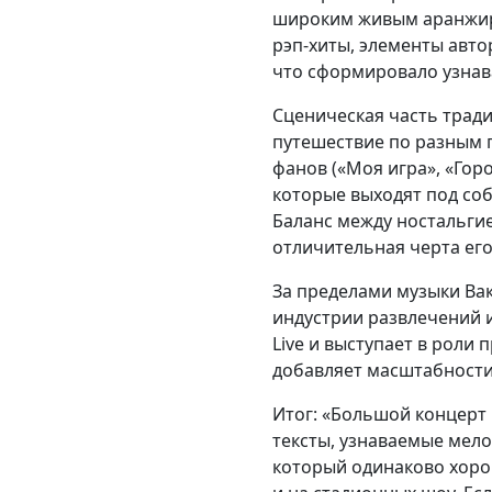
широким живым аранжиро
рэп-хиты, элементы автор
что сформировало узнав
Сценическая часть трад
путешествие по разным п
фанов («Моя игра», «Горо
которые выходят под со
Баланс между ностальги
отличительная черта его
За пределами музыки Вак
индустрии развлечений и
Live и выступает в роли 
добавляет масштабности
Итог: «Большой концерт 
тексты, узнаваемые мел
который одинаково хоро