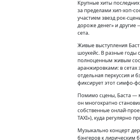
Крупные хиты последних 
за пределами хип-хоп-со
участием звезд рок-сцен
дороже денег» и другие
сета.
Живые выступления Басты
шоукейс. В разные годы
полноценным живым сос
аранжировками: в сетах 
отдельная перкуссия и б
фиксирует этот симфо-ф
Помимо сцены, Баста — 
он многократно становил
собственные онлай-проек
TAXI»), куда регулярно п
Музыкально концерт дер
бэнгеров к лирическим 