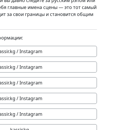
ли вы давно следите за русским рэпом или
ебя главные имена сцены — это тот самый
дит за свои границы и становится общим
формации:
assir.kg / Instagram
assir.kg / Instagram
assir.kg / Instagram
assir.kg / Instagram
assir.kg / Instagram
kassir.kg