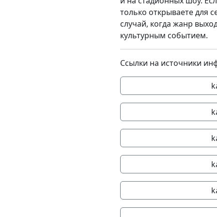
и на стадионных шоу. Ес
только открываете для с
случай, когда жанр выхо
культурным событием.
Ссылки на источники ин
k
k
k
k
k