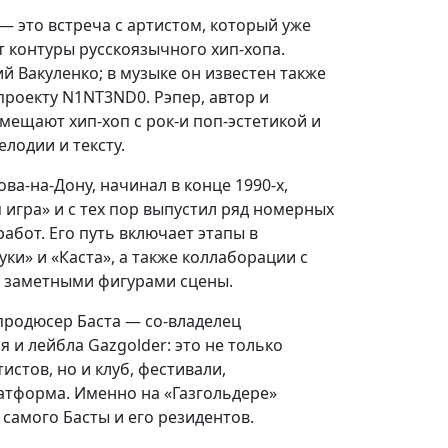
 это встреча с артистом, который уже
 контуры русскоязычного хип-хопа.
 Вакуленко; в музыке он известен также
 проекту N1NT3ND0. Рэпер, автор и
мещают хип-хоп с рок-и поп-эстетикой и
лодии и тексту.
ва-на-Дону, начинал в конце 1990-х,
 игра» и с тех пор выпустил ряд номерных
абот. Его путь включает этапы в
ки» и «Каста», а также коллаборации с
и заметными фигурами сцены.
продюсер Баста — со-владелец
 и лейбла Gazgolder: это не только
истов, но и клуб, фестивали,
атформа. Именно на «Газгольдере»
самого Басты и его резидентов.