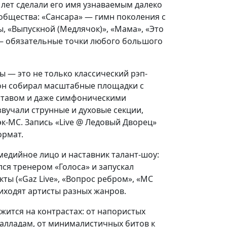
лет сделали его имя узнаваемым далеко
общества: «Сансара» — гимн поколения с
ы, «Выпускной (Медлячок)», «Мама», «Это
 — обязательные точки любого большого
 — это не только классический рэп-
 он собирал масштабные площадки с
тавом и даже симфоническими
звучали струнные и духовые секции,
эк-MC. Запись «Live @ Ледовый Дворец»
ормат.
медийное лицо и наставник талант-шоу:
ся тренером «Голоса» и запускал
ты («Gaz Live», «Вопрос ребром», «MC
риходят артисты разных жанров.
жится на контрастах: от напористых
балладам, от минималистичных битов к