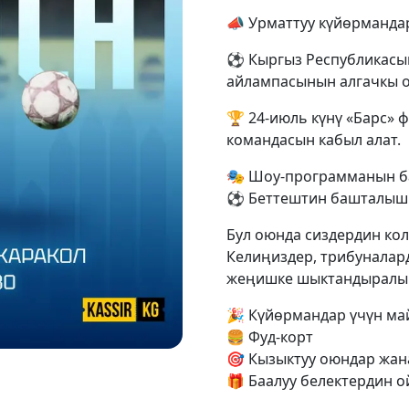
📣 Урматтуу күйөрманда
⚽️ Кыргыз Республикасы
айлампасынын алгачкы 
🏆 24-июль күнү «Барс» 
командасын кабыл алат.
🎭 Шоу-программанын б
⚽️ Беттештин башталышы
Бул оюнда сиздердин кол
Келиңиздер, трибуналар
жеңишке шыктандыралы!
🎉 Күйөрмандар үчүн ма
🍔 Фуд-корт
🎯 Кызыктуу оюндар жан
🎁 Баалуу белектердин 