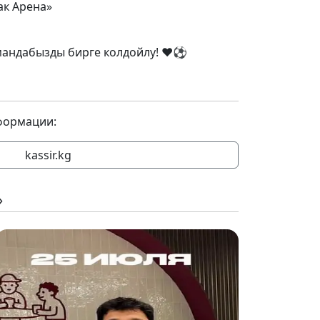
ак Арена»
мандабызды бирге колдойлу! ❤️⚽️
формации:
kassir.kg
»