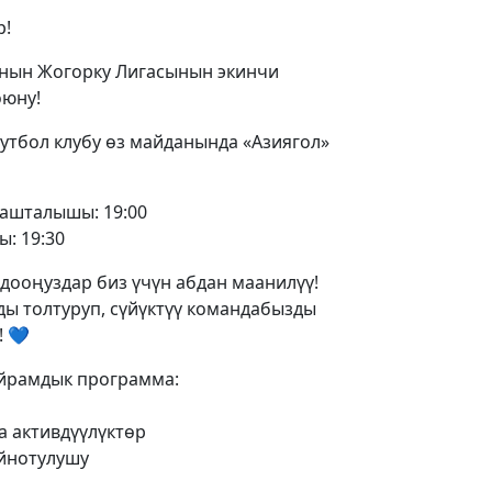
р!
нын Жогорку Лигасынын экинчи
оюну!
футбол клубу өз майданында «Азиягол»
ашталышы: 19:00
: 19:30
дооңуздар биз үчүн абдан маанилүү!
ды толтуруп, сүйүктүү командабызды
 💙
йрамдык программа:
а активдүүлүктөр
ойнотулушу