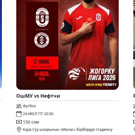
ОшМУ vs Нефтчи
Футбол
24 ИЮЛ ПТ 20:30
150 сом
Кара-Суу шаарынын «Манас» борбордук стадиону