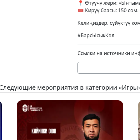
📍 Өтүүчү жери: «Ынтым
🎟 Кирүү баасы: 150 сом.
Келиңиздер, сүйүктүү ко
#БарсЫсыкКөл
Ссылки на источники ин
Следующие мероприятия в категории «Игры