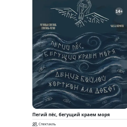
Пегий пёс, бегущий краем моря
Спектакль