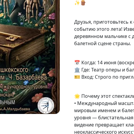
✨🪵
Друзья, приготовьтесь 
событию этого лета! Изв
деревянном мальчике с 
балетной сцене страны.
📅 Когда: 14 июня (воскре
🏛 Где: Театр оперы и ба
🎫 Вход: Строго по приг
🌟 Почему этот спектак
• Международный масшта
мировым именем и бале
уровня — блистательная
видение превращает кла
неоклассического искусс