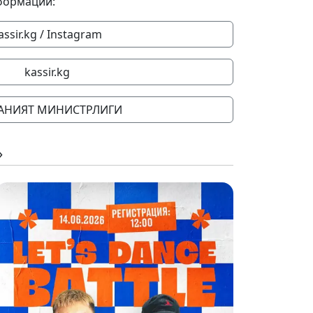
формации:
assir.kg / Instagram
kassir.kg
АНИЯТ МИНИСТРЛИГИ
»