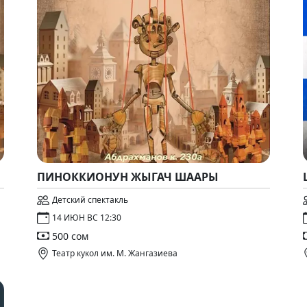
ПИНОККИОНУН ЖЫГАЧ ШААРЫ
Детский спектакль
14 ИЮН ВС 12:30
500 сом
Театр кукол им. М. Жангазиева