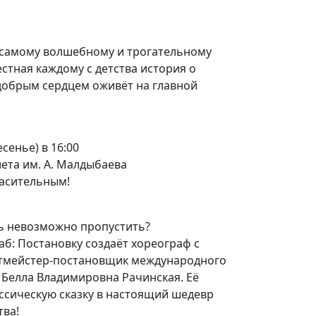
к самому волшебному и трогательному
естная каждому с детства история о
добрым сердцем оживёт на главной
сенье) в 16:00
лета им. А. Малдыбаева
ласительным!
ль невозможно пропустить?
б: Постановку создаёт хореограф с
тмейстер-постановщик международного
 Белла Владимировна Рачинская. Её
ссическую сказку в настоящий шедевр
тва!