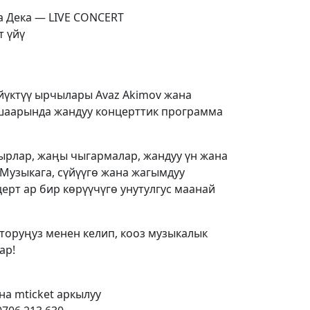
а Дека — LIVE CONCERT
т үйү
йүктүү ырчылары Avaz Akimov жана
шаарында жандуу концерттик программа
 ырлар, жаңы чыгармалар, жандуу үн жана
 Музыкага, сүйүүгө жана жагымдуу
ерт ар бир көрүүчүгө унутулгус маанай
оруңуз менен келип, кооз музыкалык
ар!
ана mticket аркылуу