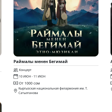
Раймалы менен Бегимай
Концерт
10 ИЮН - 11 ИЮН
От 1000 сом
Кыргызская национальная филармония им. Т.
Сатылганова