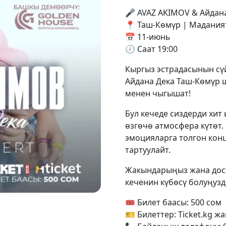
🎤 AVAZ AKIMOV & Айдан
📍 Таш-Көмүр | Мадания
📅 11-июнь
🕖 Саат 19:00
Кыргыз эстрадасынын сү
Айдана Дека Таш-Көмүр 
менен чыгышат!
Бул кечеде сиздерди хит
өзгөчө атмосфера күтөт.
эмоцияларга толгон конц
тартуулайт.
Жакындарыңыз жана дост
кеченин күбөсү болуңузд
🎟 Билет баасы: 500 сом
🎫 Билеттер: Ticket.kg ж