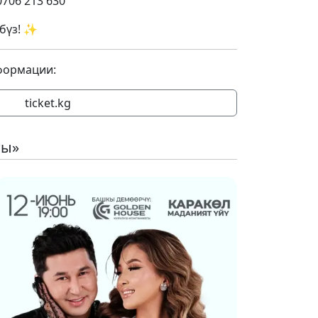
706 213 630
өбүз! ✨
формации:
ticket.kg
ты»