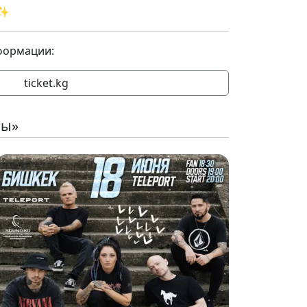
 ✨
формации:
ticket.kg
ты»