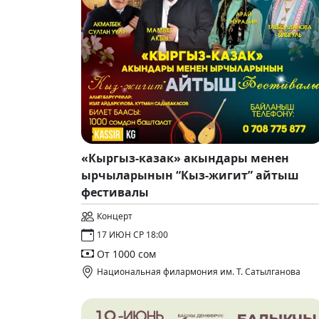
«Кыргыз-казак» акындары менен
ырчыларынын “Кыз-жигит” айтыш
фестивалы
Концерт
17 ИЮН СР 18:00
От 1000 сом
Национальная филармония им. Т. Сатылганова