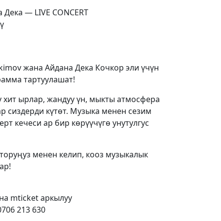
а Дека — LIVE CONCERT
ү
kimov жана Айдана Дека Кочкор эли үчүн
рамма тартуулашат!
у хит ырлар, жандуу үн, мыкты атмосфера
р сиздерди күтөт. Музыка менен сезим
рт кечеси ар бир көрүүчүгө унутулгус
оруңуз менен келип, кооз музыкалык
ар!
ана mticket аркылуу
706 213 630