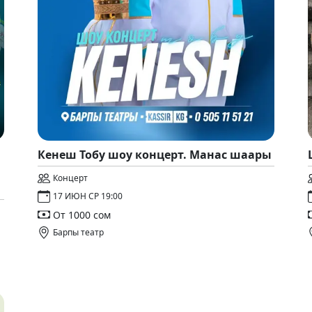
Кенеш Тобу шоу концерт. Манас шаары
Концерт
17 ИЮН СР 19:00
От 1000 сом
Барпы театр