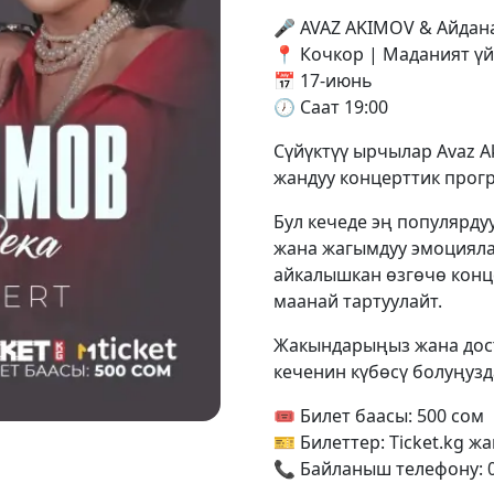
🎤 AVAZ AKIMOV & Айдан
📍 Кочкор | Маданият үй
📅 17-июнь
🕖 Саат 19:00
Сүйүктүү ырчылар Avaz A
жандуу концерттик прог
Бул кечеде эң популярду
жана жагымдуу эмоцияла
айкалышкан өзгөчө конце
маанай тартуулайт.
Жакындарыңыз жана дост
кеченин күбөсү болуңузд
🎟 Билет баасы: 500 сом
🎫 Билеттер: Ticket.kg ж
📞 Байланыш телефону: 0