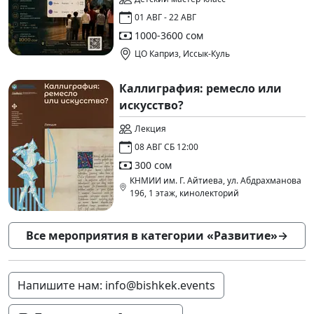
01 АВГ - 22 АВГ
1000-3600 сом
ЦО Каприз, Иссык-Куль
Каллиграфия: ремесло или
искусство?
Лекция
08 АВГ СБ 12:00
300 сом
КНМИИ им. Г. Айтиева, ул. Абдрахманова
196, 1 этаж, кинолекторий
Все мероприятия в категории «Развитие»
→
Напишите нам: info@bishkek.events