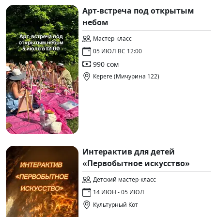
Арт-встреча под открытым
небом
Мастер-класс
05 ИЮЛ ВС 12:00
990 сом
Кереге (Мичурина 122)
Интерактив для детей
«Первобытное искусство»
Детский мастер-класс
14 ИЮН - 05 ИЮЛ
Культурный Кот