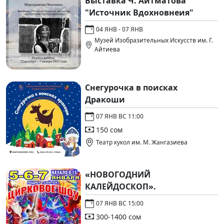
Выставка Ч. Айтматова
"Источник Вдохновнеия"
04 ЯНВ - 07 ЯНВ
Музей Изобразительных Искусств им. Г.
Айтиева
Снегурочка в поисках
Дракоши
07 ЯНВ ВС 11:00
150 сом
Театр кукол им. М. Жангазиева
«НОВОГОДНИЙ
КАЛЕЙДОСКОП».
07 ЯНВ ВС 15:00
300-1400 сом