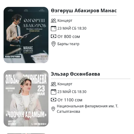
Өзгөрүш Абакиров Манас
Концерт
23 МАЙ СБ 18:30
От 800 сом
Барпы театр
Эльзар Өскөнбаева
Концерт
23 МАЙ СБ 18:30
От 1100 сом
Национальная филармония им. Т.
Сатылганова