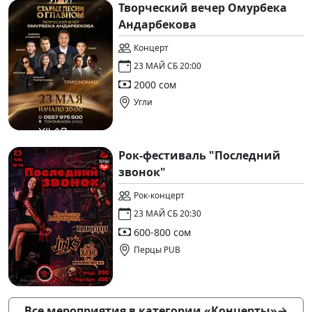
Творческий вечер Омурбека
Андарбекова
Концерт
23 МАЙ СБ 20:00
2000 сом
Угли
Рок-фестиваль "Последний
звонок"
Рок-концерт
23 МАЙ СБ 20:30
600-800 сом
Перцы PUB
Все мероприятия в категории «Концерты»
→