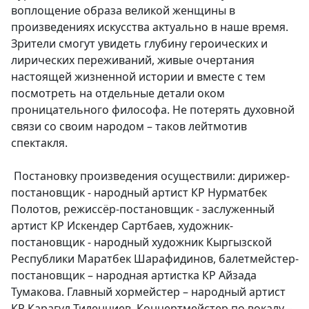
воплощение образа великой женщины в
произведениях искусства актуально в наше время.
Зрители смогут увидеть глубину героических и
лирических переживаний, живые очертания
настоящей жизненной истории и вместе с тем
посмотреть на отдельные детали оком
проницательного философа. Не потерять духовной
связи со своим народом – таков лейтмотив
спектакля.
Постановку произведения осуществили: дирижер-
постановщик - народный артист КР Нурматбек
Полотов, режиссёр-постановщик - заслуженный
артист КР Искендер Сартбаев, художник-
постановщик - народный художник Кыргызской
Республики Маратбек Шарафидинов, балетмейстер-
постановщик – народная артистка КР Айзада
Тумакова. Главный хормейстер – народный артист
КР Карагул Тиленчиев. Концертмейстер по вокалу –