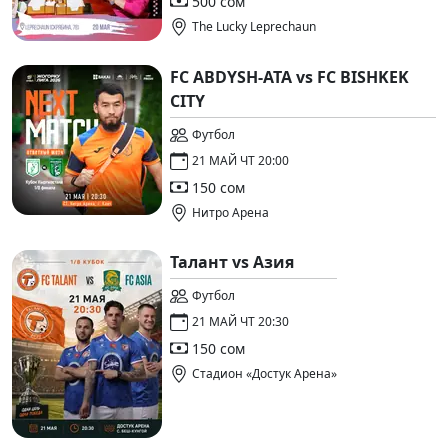
500 сом
The Lucky Leprechaun
FC ABDYSH-ATA vs FC BISHKEK
CITY
Футбол
21 МАЙ ЧТ 20:00
150 сом
Нитро Арена
Талант vs Азия
Футбол
21 МАЙ ЧТ 20:30
150 сом
Стадион «Достук Арена»