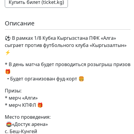
Купить билет (ticket.kg)
Описание
⚽️ В рамках 1/8 Кубка Кыргызстана ПФК «Алга»
сыграет против футбольного клуба «Кыргызалтын»
⚡️
* В день матча будет проводиться розыгрыш призов
🎁
• Будет организован фуд-корт 🍔
Призы:
* мерч «Алги»
* мерч КПФЛ 🎁
Место проведения:
🏟️«Достук арена»
с. Беш-Кунгей