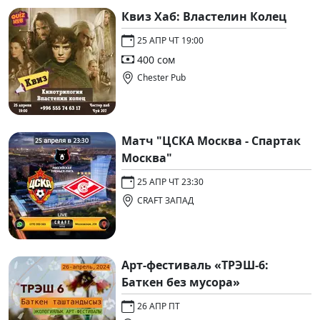
Квиз Хаб: Властелин Колец
25 АПР ЧТ 19:00
400 сом
Chester Pub
Матч "ЦСКА Москва - Спартак
Москва"
25 АПР ЧТ 23:30
CRAFT ЗАПАД
Арт-фестиваль «ТРЭШ-6:
Баткен без мусора»
26 АПР ПТ