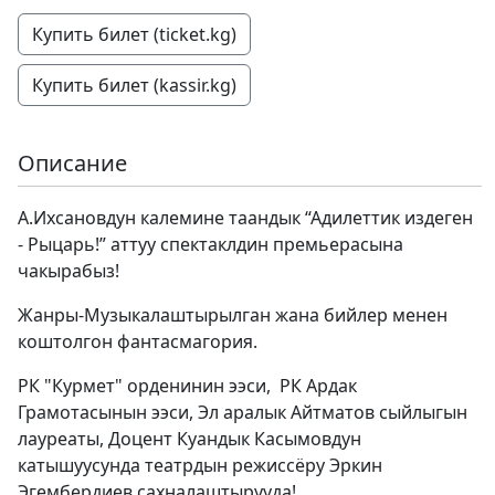
Купить билет (ticket.kg)
Купить билет (kassir.kg)
Описание
А.Ихсановдун калемине таандык “Адилеттик издеген
- Рыцарь!” аттуу спектаклдин премьерасына
чакырабыз!
Жанры-Музыкалаштырылган жана бийлер менен
коштолгон фантасмагория.
РК "Курмет" орденинин ээси, РК Ардак
Грамотасынын ээси, Эл аралык Айтматов сыйлыгын
лауреаты, Доцент Куандык Касымовдун
катышуусунда театрдын режиссёру Эркин
Эгембердиев сахналаштырууда!