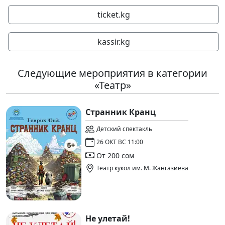
ticket.kg
kassir.kg
Следующие мероприятия в категории
«Театр»
Странник Кранц
Детский спектакль
26 ОКТ ВС 11:00
От 200 сом
Театр кукол им. М. Жангазиева
Не улетай!