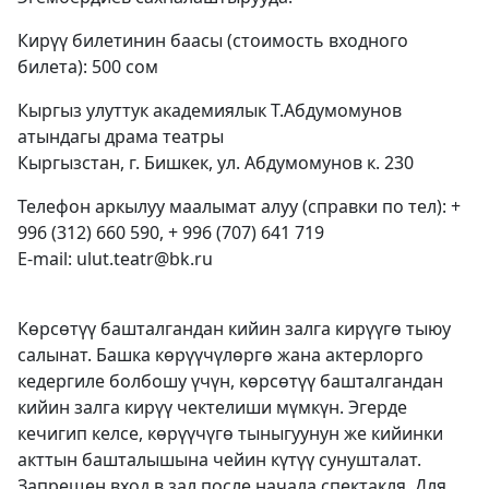
Кирүү билетинин баасы (стоимость входного
билета): 500 сом
Кыргыз улуттук академиялык Т.Абдумомунов
атындагы драма театры
Кыргызстан, г. Бишкек, ул. Абдумомунов к. 230
Телефон аркылуу маалымат алуу (справки по тел): +
996 (312) 660 590, + 996 (707) 641 719
E-mail: ulut.teatr@bk.ru
Көрсөтүү башталгандан кийин залга кирүүгө тыюу
салынат. Башка көрүүчүлөргө жана актерлорго
кедергиле болбошу үчүн, көрсөтүү башталгандан
кийин залга кирүү чектелиши мүмкүн. Эгерде
кечигип келсе, көрүүчүгө тыныгуунун же кийинки
акттын башталышына чейин күтүү сунушталат.
Запрещен вход в зал после начала спектакля. Для