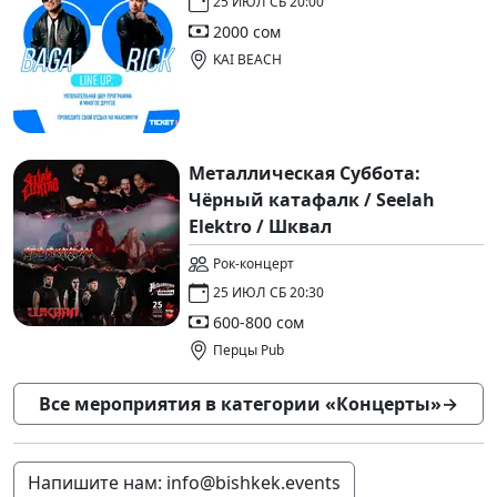
25 ИЮЛ СБ 20:00
2000 сом
KAI BEACH
Металлическая Суббота:
Чёрный катафалк / Seelah
Elektro / Шквал
Рок-концерт
25 ИЮЛ СБ 20:30
600-800 сом
Перцы Pub
Все мероприятия в категории «Концерты»
→
Напишите нам: info@bishkek.events