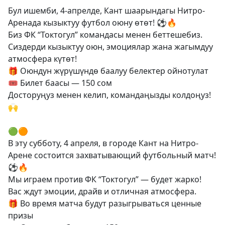
Бул ишемби, 4-апрелде, Кант шаарындагы Нитро-
Аренада кызыктуу футбол оюну өтөт! ⚽🔥
Биз ФК “Токтогул” командасы менен беттешебиз.
Сиздерди кызыктуу оюн, эмоциялар жана жагымдуу
атмосфера күтөт!
🎁 Оюндун жүрүшүндө баалуу белектер ойнотулат
🎟 Билет баасы — 150 сом
Досторуңуз менен келип, командаңызды колдоңуз!
🙌
🟢🟠
В эту субботу, 4 апреля, в городе Кант на Нитро-
Арене состоится захватывающий футбольный матч!
⚽🔥
Мы играем против ФК “Токтогул” — будет жарко!
Вас ждут эмоции, драйв и отличная атмосфера.
🎁 Во время матча будут разыгрываться ценные
призы