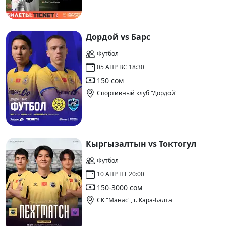
Дордой vs Барс
Футбол
05 АПР ВС 18:30
150 сом
Спортивный клуб "Дордой"
Кыргызалтын vs Токтогул
Футбол
10 АПР ПТ 20:00
150-3000 сом
СК "Манас", г. Кара-Балта